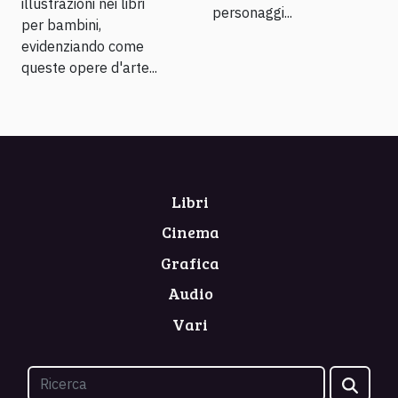
illustrazioni nei libri
personaggi...
per bambini,
evidenziando come
queste opere d'arte...
Libri
Cinema
Grafica
Audio
Vari