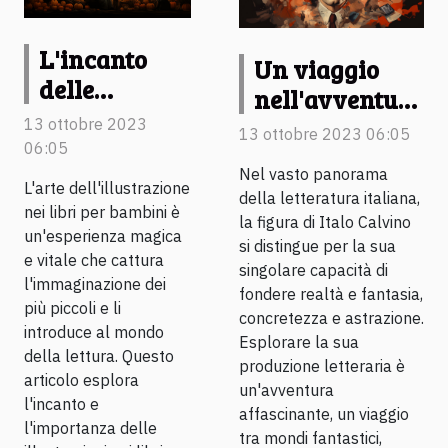
L'incanto
Un viaggio
delle
nell'avventura
illustrazioni
letteraria di
13 ottobre 2023
13 ottobre 2023 06:05
nei libri per
06:05
Italo Calvino
bambini
Nel vasto panorama
L'arte dell'illustrazione
della letteratura italiana,
nei libri per bambini è
la figura di Italo Calvino
un'esperienza magica
si distingue per la sua
e vitale che cattura
singolare capacità di
l'immaginazione dei
fondere realtà e fantasia,
più piccoli e li
concretezza e astrazione.
introduce al mondo
Esplorare la sua
della lettura. Questo
produzione letteraria è
articolo esplora
un'avventura
l'incanto e
affascinante, un viaggio
l'importanza delle
tra mondi fantastici,